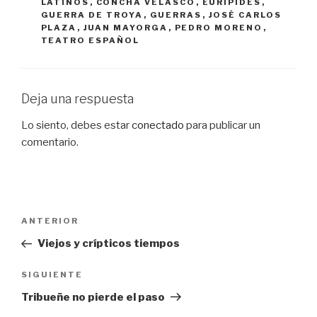
LATINOS
,
CONCHA VELASCO
,
EURÍPIDES
,
GUERRA DE TROYA
,
GUERRAS
,
JOSÉ CARLOS
PLAZA
,
JUAN MAYORGA
,
PEDRO MORENO
,
TEATRO ESPAÑOL
Deja una respuesta
Lo siento, debes estar
conectado
para publicar un
comentario.
Navegación
Entrada
ANTERIOR
de
anterior:
Viejos y crípticos tiempos
entradas
Siguiente
SIGUIENTE
entrada
Tribueñe no pierde el paso