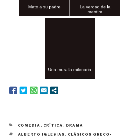
Mate a su padre
La verdad de la
mentira
Una muralla milenaria
CATEGORÍAS
COMEDIA
,
CRÍTICA
,
DRAMA
ETIQUETAS
ALBERTO IGLESIAS
,
CLÁSICOS GRECO-