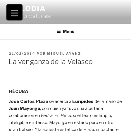
Saltar
VOLODIA
al
Teatro | Crítica | Cambio
contenido
Menú
PUBLICADO
21/02/2014
POR
MIGUEL AYANZ
EL
La venganza de la Velasco
HÉCUBA
José Carlos Plaza
se acerca a
Eurípides
de la mano de
Juan Mayorga
, con quien ya tuvo una acertada
colaboración en
Fedra
. En
Hécuba
el texto es limpio,
inteligible e intenso. Mayorga en estado puro en otro
gran trabajo. Y la apuesta estética de Plaza, impactante: