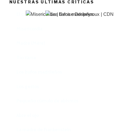
NUESTRAS ÚLTIMAS CRÍTICAS
El castillo de Lindabridis
Misericordia
Madre (Mère)
Tío Vania
Los bufos madrileños
Los gestos
Pequeño cúmulo de abismos
Abre el ojo
La madre de Frankenstein