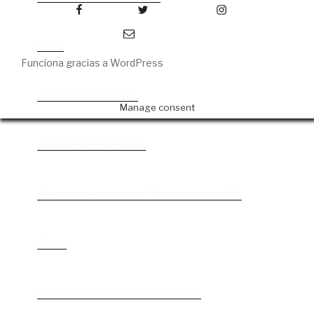
Facebook
Twitter
Instagram
Correo electrónico
Rabia
Funciona gracias a WordPress
The Book of Mormon
Manage consent
La discreta enamorada
Me trataste con olvido. Clásicas en rebeldía
Cielos
Falsestuff. La muerte de las musas