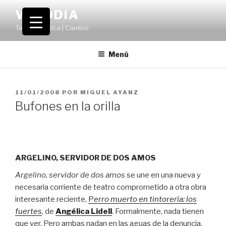
Saltar
VOLODIA
al
Teatro | Crítica | Cambio
contenido
Menú
PUBLICADO
11/01/2008
POR
MIGUEL AYANZ
EL
Bufones en la orilla
ARGELINO, SERVIDOR DE DOS AMOS
Argelino, servidor de dos amos
se une en una nueva y
necesaria corriente de teatro comprometido a otra obra
interesante reciente,
P
erro muerto en tintorería: los
fuertes
, de
Angélica Lidell
. Formalmente, nada tienen
que ver. Pero ambas nadan en las aguas de la denuncia.