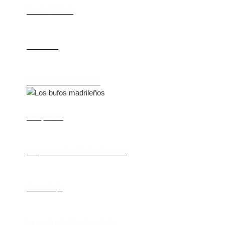
Madre (Mère)
Tío Vania
Los bufos madrileños
Los gestos
Pequeño cúmulo de abismos
Abre el ojo
La madre de Frankenstein