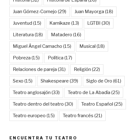
Historia
(32)
Historia de España
(26)
Juan Gómez-Cornejo
(29)
Juan Mayorga
(18)
Juventud
(15)
Kamikaze
(13)
LGTBI
(30)
Literatura
(18)
Matadero
(16)
Miguel Ángel Camacho
(15)
Musical
(18)
Pobreza
(15)
Política
(17)
Relaciones de pareja
(31)
Religión
(22)
Sexo
(15)
Shakespeare
(39)
Siglo de Oro
(61)
Teatro anglosajón
(33)
Teatro de La Abadía
(25)
Teatro dentro del teatro
(30)
Teatro Español
(25)
Teatro europeo
(15)
Teatro francés
(21)
ENCUENTRA TU TEATRO