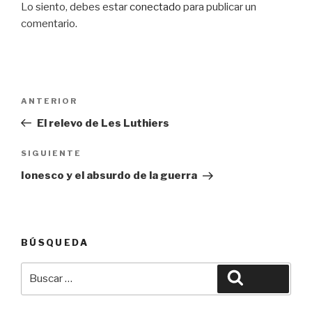
Lo siento, debes estar
conectado
para publicar un
comentario.
Navegación
Entrada
ANTERIOR
de
anterior:
El relevo de Les Luthiers
entradas
Siguiente
SIGUIENTE
entrada
Ionesco y el absurdo de la guerra
BÚSQUEDA
Buscar
Buscar
por: