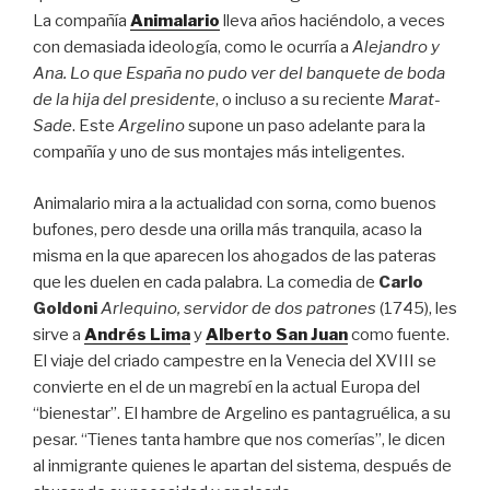
La compañía
Animalario
lleva años haciéndolo, a veces
con demasiada ideología, como le ocurría a
Alejandro y
Ana. Lo que España no pudo ver del banquete de boda
de la hija del presidente
, o incluso a su reciente
Marat-
Sade
. Este
Argelino
supone un paso adelante para la
compañía y uno de sus montajes más inteligentes.
Animalario mira a la actualidad con sorna, como buenos
bufones, pero desde una orilla más tranquila, acaso la
misma en la que aparecen los ahogados de las pateras
que les duelen en cada palabra. La comedia de
Carlo
Goldoni
Arlequino, servidor de dos patrones
(1745), les
sirve a
Andrés Lima
y
Alberto San Juan
como fuente.
El viaje del criado campestre en la Venecia del XVIII se
convierte en el de un magrebí en la actual Europa del
“bienestar”. El hambre de Argelino es pantagruélica, a su
pesar. “Tienes tanta hambre que nos comerías”, le dicen
al inmigrante quienes le apartan del sistema, después de