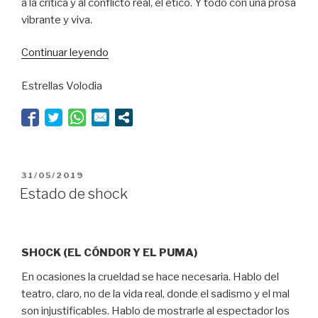
a la crítica y al conflicto real, el ético. Y todo con una prosa
vibrante y viva.
“La
Continuar leyendo
destrucción
Estrellas Volodia
y
la
esperanza”
PUBLICADO
31/05/2019
EL
Estado de shock
SHOCK (EL CÓNDOR Y EL PUMA)
En ocasiones la crueldad se hace necesaria. Hablo del
teatro, claro, no de la vida real, donde el sadismo y el mal
son injustificables. Hablo de mostrarle al espectador los