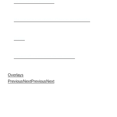
La discreta enamorada
Me trataste con olvido. Clásicas en rebeldía
Cielos
Falsestuff. La muerte de las musas
Overlays
Previous
Next
Previous
Next