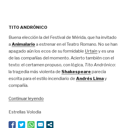
TITO ANDRÓNICO
Buena elección la del Festival de Mérida, que ha invitado
a
Animalario
a estrenar en el Teatro Romano. No se han
apagado aún los ecos de su formidable
Urtain
y es una
de las compañías del momento. Acierto también con el
texto: el certamen propuso, con lógica,
Tito Andrónico
:
la tragedia más violenta de
Shakespeare
parecía
escrita para el estilo incendiario de
Andrés Lima
y
compañía.
“No
Continuar leyendo
arde
Estrellas Volodia
Roma”