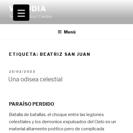
Saltar
VOLODIA
al
Teatro | Crítica | Cambio
contenido
Menú
ETIQUETA:
BEATRIZ SAN JUAN
PUBLICADO
15/02/2023
EL
Una odisea celestial
PARAÍSO PERDIDO
Batalla de batallas, el choque entre las legiones
celestiales y los demonios expulsados del Cielo es un
material altamente poético pero de complicada