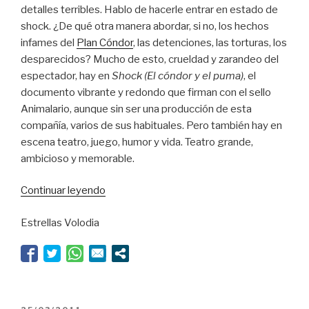
detalles terribles. Hablo de hacerle entrar en estado de
shock. ¿De qué otra manera abordar, si no, los hechos
infames del
Plan Cóndor
, las detenciones, las torturas, los
desparecidos? Mucho de esto, crueldad y zarandeo del
espectador, hay en
Shock (El cóndor y el puma)
, el
documento vibrante y redondo que firman con el sello
Animalario, aunque sin ser una producción de esta
compañía, varios de sus habituales. Pero también hay en
escena teatro, juego, humor y vida. Teatro grande,
ambicioso y memorable.
“Estado
Continuar leyendo
de
Estrellas Volodia
shock”
PUBLICADO