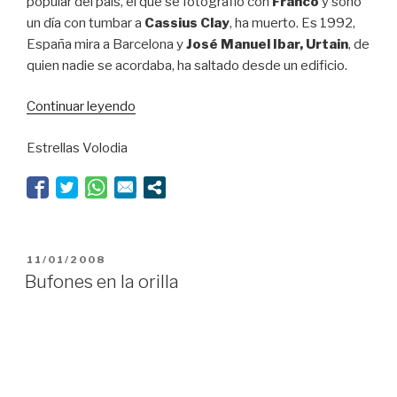
popular del país, el que se fotografió con
Franco
y soñó
un día con tumbar a
Cassius Clay
, ha muerto. Es 1992,
España mira a Barcelona y
José Manuel Ibar, Urtain
, de
quien nadie se acordaba, ha saltado desde un edificio.
“El
Continuar leyendo
huracán
Estrellas Volodia
de
Animalario”
PUBLICADO
11/01/2008
EL
Bufones en la orilla