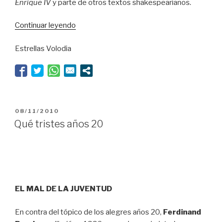
Enrique IV
y parte de otros textos shakespearianos.
“Fantástica
Continuar leyendo
taberna”
Estrellas Volodia
PUBLICADO
08/11/2010
EL
Qué tristes años 20
EL MAL DE LA JUVENTUD
En contra del tópico de los alegres años 20,
Ferdinand