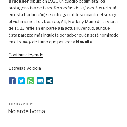
Bruckner
dibujó en 1926 un cuadro pesimista: los
protagonistas de
La enfermedad de la juventud
(el
mal
en esta traducción) se entregan al desencanto, el sexo y
el victimismo. Los Desirée, Alt, Freder y Marie de la Viena
de 1923 reflejan en parte a la actual juventud, aunque
ésta parezca más inquieta por saber quién será nominado
en el
reality
de turno que por leer a
Novalis
.
“Qué
Continuar leyendo
tristes
Estrellas Volodia
años
20”
PUBLICADO
10/07/2009
EL
No arde Roma