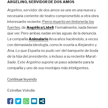
ARGELINO, SERVIDOR DE DOS AMOS
Argelino, servidor de dos amos
se une en una nueva y
necesaria corriente de teatro comprometido a otra obra
interesante reciente,
P
erro muerto en tintorería: los
fuertes
, de
Angélica Lidell
. Formalmente, nada tienen
que ver. Pero ambas nadan en las aguas de la denuncia.
La compañía
Animalario
lleva años haciéndolo, a veces
con demasiada ideología, como le ocurría a
Alejandro y
Ana. Lo que España no pudo ver del banquete de boda
de la hija del presidente
, o incluso a su reciente
Marat-
Sade
. Este
Argelino
supone un paso adelante para la
compañía y uno de sus montajes más inteligentes.
“Bufones
Continuar leyendo
en
Estrellas Volodia
la
orilla”