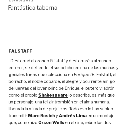
25/03/2011
EL
Fantástica taberna
FALSTAFF
“Desterrad al orondo Falstaff y desterraréis al mundo
entero”, se defiende el susodicho en una de las muchas y
geniales líneas que colecciona en
Enrique IV
. Falstaff, el
borracho, el noble cobarde, el alegre y ocurrente amigo
de juergas del joven príncipe Enrique, el putero y ladrón,
como el propio
Shakespeare
lo describe, es, más que
un personaje, una feliz intromisión en el alma humana,
liberada la mirada de prejuicios. Todo eso lo han sabido
transmitir
Marc Rosich
y
Andrés Lima
en un montaje
que,
como hizo
Orson Wells
en el cine
, reúne los dos