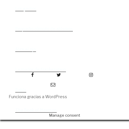
Los gestos
Pequeño cúmulo de abismos
Abre el ojo
La madre de Frankenstein
Facebook
Twitter
Instagram
Correo electrónico
Rabia
Funciona gracias a WordPress
The Book of Mormon
Manage consent