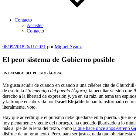
Contacto
Acceder
Contacto
Publicado
06/09/2018
26/11/2021
por
Miguel Ayanz
el
El peor sistema de Gobierno posible
UN ENEMIGO DEL PUEBLO (ÁGORA)
Me gusta acudir de cuando en cuando a una célebre cita de Churchill
de eso trata
Un enemigo del pueblo (Ágora)
, la peculiar versión que
À
derecho a la libertad de expresión y, ya en su raíz, un tema tan espi
y la troupe encabezada por
Israel Elejalde
lo han transformado en un 
literalmente, voto.
Hay que advertir que el purismo debe quedarse en la puerta. Que no 
hoy plenamente vigente del noruego, ha quedado jibarizado a lo mín
más al pie de la letra del texto, como
la que hace once años estrenó
Ge
disfrute de un gran texto. Pero, para ser justos, nada que objetar esta ve