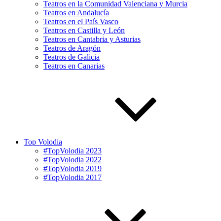
Teatros en la Comunidad Valenciana y Murcia
Teatros en Andalucía
Teatros en el País Vasco
Teatros en Castilla y León
Teatros en Cantabria y Asturias
Teatros de Aragón
Teatros de Galicia
Teatros en Canarias
Top Volodia
#TopVolodia 2023
#TopVolodia 2022
#TopVolodia 2019
#TopVolodia 2017