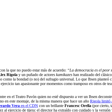
 con la que no puedo estar más de acuerdo:
“La democracia
es el peor
lex Rigola
y un puñado de actores
kamikazes
han realizado del clásico
noso como la bondad (o no) del sufragio universal. Lo que Ibsen planteó
ejercicio tan apasionante por momentos como tramposo en otros de teatr
entre en el Teatro Pavón quien no esté dispuesto a ver un Ibsen decons
imo en este montaje, de la misma manera que hace un año
Rigola limitó 
rardo Vera
en el CDN
con un brillante
Francesc Orella
(por cierto, 
z al ejercicio de tijera: el director ha extraído con cuidado y la versión 