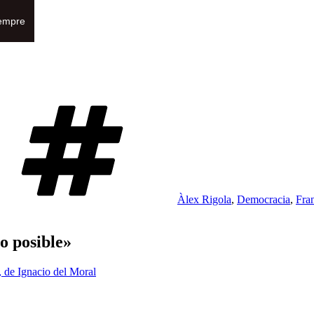
empre
Etiquetas
Àlex Rigola
,
Democracia
,
Fra
o posible»
', de Ignacio del Moral