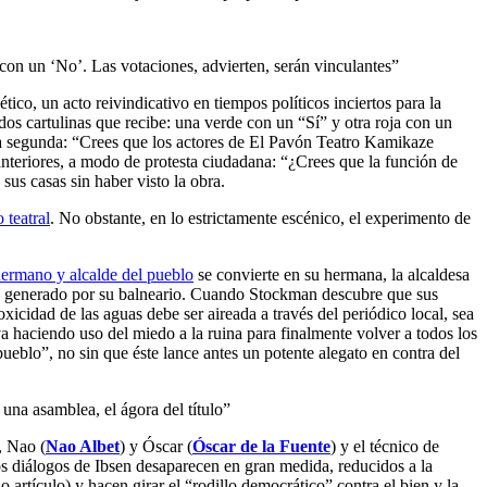
 con un ‘No’. Las votaciones, advierten, serán vinculantes”
ético, un acto reivindicativo en tiempos políticos inciertos para la
dos cartulinas que recibe: una verde con un “Sí” y otra roja con un
 La segunda: “Crees que los actores de El Pavón Teatro Kamikaze
anteriores, a modo de protesta ciudadana: “¿Crees que la función de
us casas sin haber visto la obra.
 teatral
. No obstante, en lo estrictamente escénico, el experimento de
hermano y alcalde del pueblo
se convierte en su hermana, la alcaldesa
mal generado por su balneario. Cuando Stockman descubre que sus
xicidad de las aguas debe ser aireada a través del periódico local, sea
) va haciendo uso del miedo a la ruina para finalmente volver a todos los
ueblo”, no sin que éste lance antes un potente alegato en contra del
una asamblea, el ágora del título”
, Nao (
Nao Albet
) y Óscar (
Óscar de la Fuente
) y el técnico de
os diálogos de Ibsen desaparecen en gran medida, reducidos a la
artículo) y hacen girar el “rodillo democrático” contra el bien y la