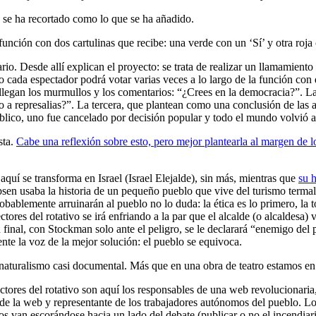
e se ha recortado como lo que se ha añadido.
función con dos cartulinas que recibe: una verde con un ‘Sí’ y otra roja
rio. Desde allí explican el proyecto: se trata de realizar un llamamiento 
o cada espectador podrá votar varias veces a lo largo de la función con 
, llegan los murmullos y los comentarios: “¿Crees en la democracia?”.
 a represalias?”. La tercera, que plantean como una conclusión de las 
ico, uno fue cancelado por decisión popular y todo el mundo volvió a s
sta.
Cabe una reflexión sobre esto, pero mejor plantearla al margen de lo
aquí se transforma en Israel (Israel Elejalde), sin más, mientras que
su 
 Ibsen usaba la historia de un pequeño pueblo que vive del turismo ter
ablemente arruinarán al pueblo no lo duda: la ética es lo primero, la to
ctores del rotativo se irá enfriando a la par que el alcalde (o alcaldesa
inal, con Stockman solo ante el peligro, se le declarará “enemigo del p
ente la voz de la mejor solución: el pueblo se equivoca.
n naturalismo casi documental. Más que en una obra de teatro estamos en 
ectores del rotativo son aquí los responsables de una web revolucionaria
o de la web y representante de los trabajadores autónomos del pueblo. L
s van escorándose hacia un lado del debate (publicar o no el incendiario 