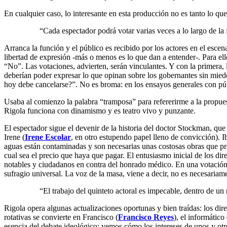
En cualquier caso, lo interesante en esta producción no es tanto lo qu
“Cada espectador podrá votar varias veces a lo largo de la 
Arranca la función y el público es recibido por los actores en el escena
libertad de expresión -más o menos es lo que dan a entender-. Para ell
“No”. Las votaciones, advierten, serán vinculantes. Y con la primera
deberían poder expresar lo que opinan sobre los gobernantes sin miedo
hoy debe cancelarse?”. No es broma: en los ensayos generales con públ
Usaba al comienzo la palabra “tramposa” para refererirme a la propue
Rigola funciona con dinamismo y es teatro vivo y punzante.
El espectador sigue el devenir de la historia del doctor Stockman, que 
Irene (
Irene Escolar
, en otro estupendo papel lleno de convicción).
aguas están contaminadas y son necesarias unas costosas obras que prob
cual sea el precio que haya que pagar. El entusiasmo inicial de los dire
notables y ciudadanos en contra del honrado médico. En una votación f
sufragio universal. La voz de la masa, viene a decir, no es necesariam
“El trabajo del quinteto actoral es impecable, dentro de u
Rigola opera algunas actualizaciones oportunas y bien traídas: los dir
rotativas se convierte en Francisco (
Francisco Reyes
), el informátic
esencia del debate ideológico: vemos cómo los intereses de unos y otro