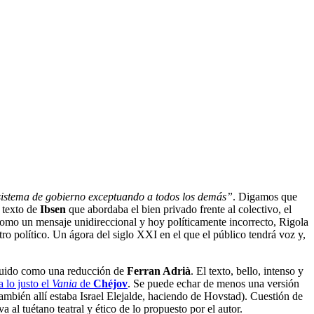
 sistema de gobierno exceptuando a todos los demás”
. Digamos que
 texto de
Ibsen
que abordaba el bien privado frente al colectivo, el
 como un mensaje unidireccional y hoy políticamente incorrecto, Rigola
o político. Un ágora del siglo XXI en el que el público tendrá voz y,
truido como una reducción de
Ferran Adrià
. El texto, bello, intenso y
a lo justo el
Vania
de
Chéjov
. Se puede echar de menos una versión
también allí estaba Israel Elejalde, haciendo de Hovstad). Cuestión de
va al tuétano teatral y ético de lo propuesto por el autor.